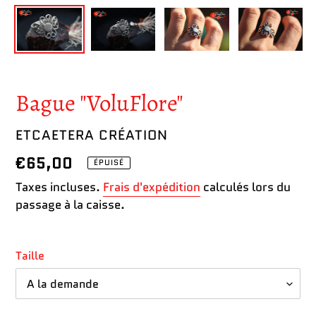
Bague "VoluFlore"
DISTRIBUTEUR
ETCAETERA CRÉATION
Prix
€65,00
ÉPUISÉ
normal
Taxes incluses.
Frais d'expédition
calculés lors du
passage à la caisse.
Taille