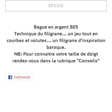
ÉPUISÉ
Ajout
d'un
Bague en argent 925
produit
Technique du filigrane... un jeu tout en
à
courbes et volutes... un filigrane d'inspiration
votre
baroque.
panier
NB: Pour connaitre votre taille de doigt
rendez-vous dans la rubrique "Conseils"
PARTAGER
PARTAGER
SUR
FACEBOOK